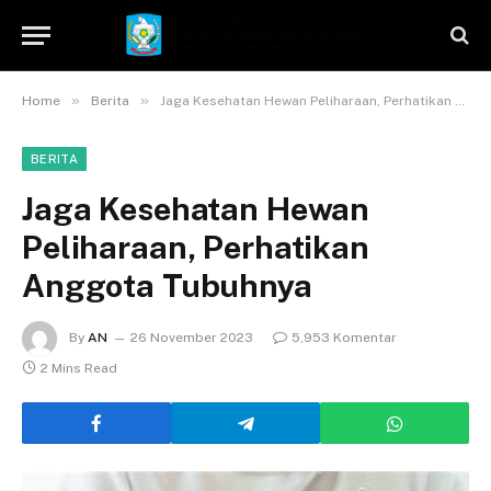
»
»
Home
Berita
Jaga Kesehatan Hewan Peliharaan, Perhatikan Anggota Tubuhnya
BERITA
Jaga Kesehatan Hewan
Peliharaan, Perhatikan
Anggota Tubuhnya
By
AN
26 November 2023
5,953 Komentar
2 Mins Read